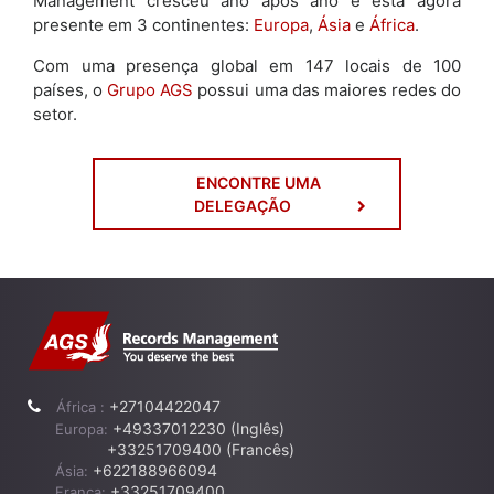
Management cresceu ano após ano e está agora
presente em 3 continentes:
Europa
,
Ásia
e
África
.
Com uma presença global em 147 locais de 100
países, o
Grupo AGS
possui uma das maiores redes do
setor.
ENCONTRE UMA
DELEGAÇÃO
+27104422047
África :
+49337012230 (Inglês)
Europa:
+33251709400 (Francês)
+622188966094
Ásia:
+33251709400
França: