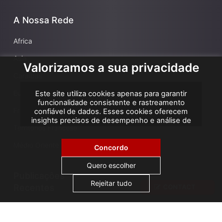
A Nossa Rede
Africa
Asia
Valorizamos a sua privacidade
Caraíbas
Europa
Este site utiliza cookies apenas para garantir
funcionalidade consistente e rastreamento
França
confiável de dados. Esses cookies oferecem
insights precisos de desempenho e análise de
Territórios Francese
atribuição, ajudando-nos a melhorar sua
experiência. Não utilizamos cookies para
Médio Oriente
publicidade ou remarketing, e nenhum dado
Concordo
pessoal é vendido ou compartilhado com
terceiros. Ao clicar em "Aceitar todos", você
Quero escolher
consente com o uso de cookies.
Publicaçôes
Rejeitar tudo
Recentes
CONTACT
AGS Cameroon attends ICA Conference