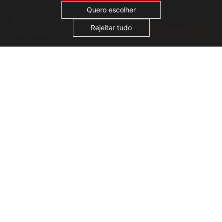
pessoal é vendido ou compartilhado com
terceiros. Ao clicar em "Aceitar todos", você
Quero escolher
consente com o uso de cookies.
Publicaçôes
Rejeitar tudo
Recentes
CONTACT
AGS Cameroon attends ICA Conference
AGS Togo opens new archiving warehouse
AGS Records Management launches in Namibia
Copyright AGS @2026
Terms of use
Privacy policy