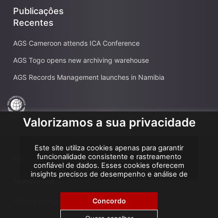
Publicaçôes
Recentes
AGS Cameroon attends ICA Conference
AGS Togo opens new archiving warehouse
AGS Records Management launches in Namibia
Valorizamos a sua privacidade
Este site utiliza cookies apenas para garantir
funcionalidade consistente e rastreamento
Copyright AGS @2026
confiável de dados. Esses cookies oferecem
insights precisos de desempenho e análise de
Terms of use
atribuição, ajudando-nos a melhorar sua
experiência. Não utilizamos cookies para
publicidade ou remarketing, e nenhum dado
Concordo
Privacy policy
pessoal é vendido ou compartilhado com