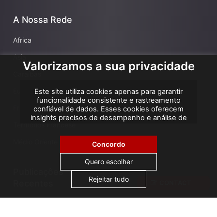
A Nossa Rede
Africa
Asia
Valorizamos a sua privacidade
Caraíbas
Europa
Este site utiliza cookies apenas para garantir
funcionalidade consistente e rastreamento
França
confiável de dados. Esses cookies oferecem
insights precisos de desempenho e análise de
Territórios Francese
atribuição, ajudando-nos a melhorar sua
experiência. Não utilizamos cookies para
Médio Oriente
publicidade ou remarketing, e nenhum dado
Concordo
pessoal é vendido ou compartilhado com
terceiros. Ao clicar em "Aceitar todos", você
Quero escolher
consente com o uso de cookies.
Publicaçôes
Rejeitar tudo
Recentes
CONTACT
AGS Cameroon attends ICA Conference