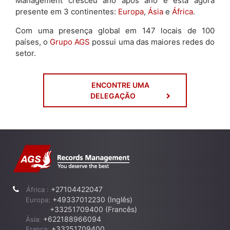
Management cresceu ano após ano e está agora
presente em 3 continentes:
Europa
,
Ásia
e
África
.
Com uma presença global em 147 locais de 100
países, o
Grupo AGS
possui uma das maiores redes do
setor.
ENCONTRE UMA
DELEGAÇÃO
+27104422047
África :
+49337012230 (Inglês)
Europa:
+33251709400 (Francês)
+622188966094
Ásia:
+33251709400
França: