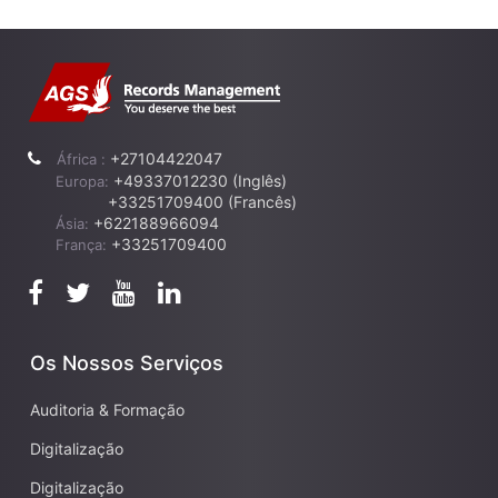
+27104422047
África :
+49337012230 (Inglês)
Europa:
+33251709400 (Francês)
+622188966094
Ásia:
+33251709400
França:
Os Nossos Serviços
Auditoria & Formação
Digitalização
Digitalização