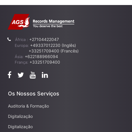
+27104422047
África :
+49337012230 (Inglês)
Europa:
+33251709400 (Francês)
+622188966094
Ásia:
+33251709400
França:
Os Nossos Serviços
Auditoria & Formação
Digitalização
Digitalização