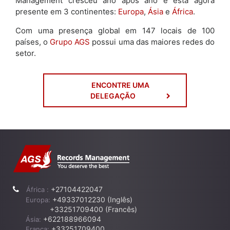
Management cresceu ano após ano e está agora
presente em 3 continentes:
Europa
,
Ásia
e
África
.
Com uma presença global em 147 locais de 100
países, o
Grupo AGS
possui uma das maiores redes do
setor.
ENCONTRE UMA
DELEGAÇÃO
+27104422047
África :
+49337012230 (Inglês)
Europa:
+33251709400 (Francês)
+622188966094
Ásia:
+33251709400
França: