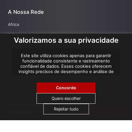
A Nossa Rede
Africa
Asia
Valorizamos a sua privacidade
Caraíbas
Europa
Este site utiliza cookies apenas para garantir
funcionalidade consistente e rastreamento
França
confiável de dados. Esses cookies oferecem
insights precisos de desempenho e análise de
Territórios Francese
atribuição, ajudando-nos a melhorar sua
experiência. Não utilizamos cookies para
Médio Oriente
publicidade ou remarketing, e nenhum dado
Concordo
pessoal é vendido ou compartilhado com
terceiros. Ao clicar em "Aceitar todos", você
Quero escolher
consente com o uso de cookies.
Publicaçôes
Rejeitar tudo
Recentes
CONTACT
AGS Cameroon attends ICA Conference