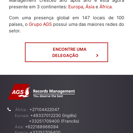
Management cresceu ano após ano e está agora
presente em 3 continentes:
Europa
,
Ásia
e
África
.
Com uma presença global em 147 locais de 100
países, o
Grupo AGS
possui uma das maiores redes do
setor.
ENCONTRE UMA
DELEGAÇÃO
+27104422047
África :
+49337012230 (Inglês)
Europa:
+33251709400 (Francês)
+622188966094
Ásia:
+33251709400
França: