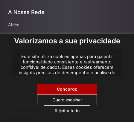
A Nossa Rede
Africa
Asia
Valorizamos a sua privacidade
Caraíbas
Europa
Este site utiliza cookies apenas para garantir
funcionalidade consistente e rastreamento
França
confiável de dados. Esses cookies oferecem
insights precisos de desempenho e análise de
Territórios Francese
atribuição, ajudando-nos a melhorar sua
experiência. Não utilizamos cookies para
Médio Oriente
publicidade ou remarketing, e nenhum dado
Concordo
pessoal é vendido ou compartilhado com
terceiros. Ao clicar em "Aceitar todos", você
Quero escolher
consente com o uso de cookies.
Publicaçôes
Rejeitar tudo
Recentes
CONTACT
AGS Cameroon attends ICA Conference