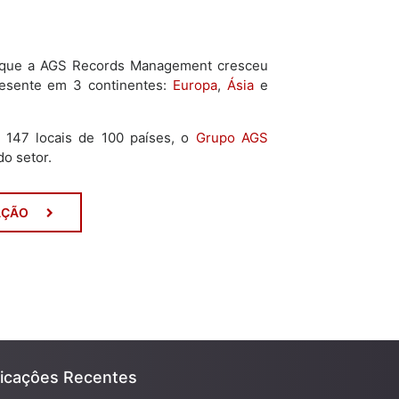
 que a AGS Records Management cresceu
resente em 3 continentes:
Europa
,
Ásia
e
147 locais de 100 países, o
Grupo AGS
o setor.
AÇÃO
licaçôes Recentes