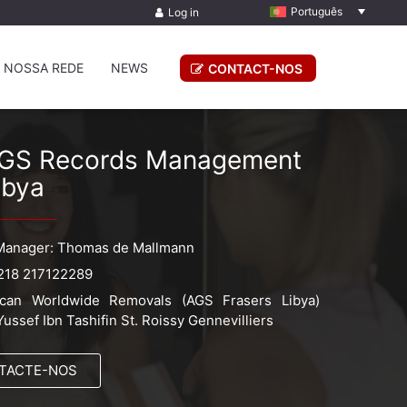
Português
Log in
 NOSSA REDE
NEWS
CONTACT-NOS
GS Records Management
ibya
Manager: Thomas de Mallmann
218 217122289
ican Worldwide Removals (AGS Frasers Libya)
Yussef Ibn Tashifin St. Roissy Gennevilliers
TACTE-NOS