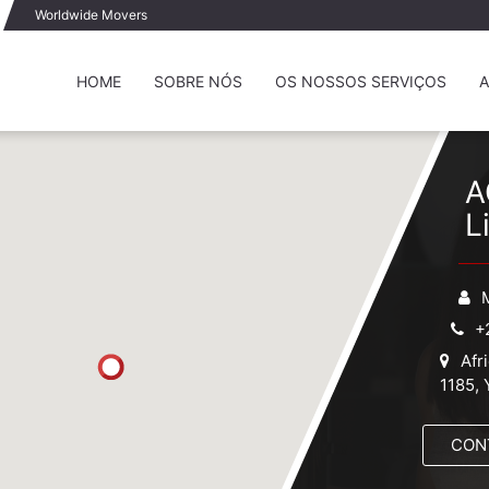
Worldwide Movers
HOME
SOBRE NÓS
OS NOSSOS SERVIÇOS
A
A
L
+
Afr
1185, 
CON