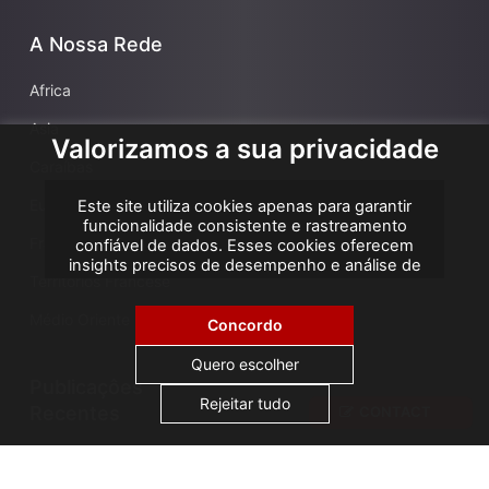
A Nossa Rede
Africa
Asia
Valorizamos a sua privacidade
Caraíbas
Europa
Este site utiliza cookies apenas para garantir
funcionalidade consistente e rastreamento
França
confiável de dados. Esses cookies oferecem
insights precisos de desempenho e análise de
Territórios Francese
atribuição, ajudando-nos a melhorar sua
experiência. Não utilizamos cookies para
Médio Oriente
publicidade ou remarketing, e nenhum dado
Concordo
pessoal é vendido ou compartilhado com
terceiros. Ao clicar em "Aceitar todos", você
Quero escolher
consente com o uso de cookies.
Publicaçôes
Rejeitar tudo
Recentes
CONTACT
AGS Cameroon attends ICA Conference