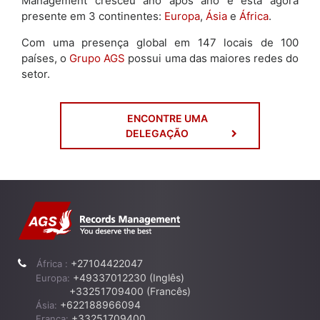
Management cresceu ano após ano e está agora
presente em 3 continentes:
Europa
,
Ásia
e
África
.
Com uma presença global em 147 locais de 100
países, o
Grupo AGS
possui uma das maiores redes do
setor.
ENCONTRE UMA
DELEGAÇÃO
+27104422047
África :
+49337012230 (Inglês)
Europa:
+33251709400 (Francês)
+622188966094
Ásia:
+33251709400
França: