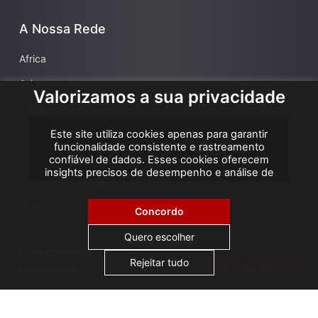
A Nossa Rede
Africa
Asia
Valorizamos a sua privacidade
Caraíbas
Europa
Este site utiliza cookies apenas para garantir
funcionalidade consistente e rastreamento
França
confiável de dados. Esses cookies oferecem
insights precisos de desempenho e análise de
Territórios Francese
atribuição, ajudando-nos a melhorar sua
experiência. Não utilizamos cookies para
Médio Oriente
publicidade ou remarketing, e nenhum dado
Concordo
pessoal é vendido ou compartilhado com
terceiros. Ao clicar em "Aceitar todos", você
Quero escolher
consente com o uso de cookies.
Publicaçôes
Rejeitar tudo
Recentes
CONTACT
AGS Cameroon attends ICA Conference