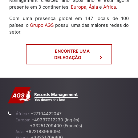
Management cresceu ano após ano e está agora
presente em 3 continentes:
Europa
,
Ásia
e
África
.
Com uma presença global em 147 locais de 100
países, o
Grupo AGS
possui uma das maiores redes do
setor.
ENCONTRE UMA
DELEGAÇÃO
+27104422047
África :
+49337012230 (Inglês)
Europa:
+33251709400 (Francês)
+622188966094
Ásia:
+33251709400
França: