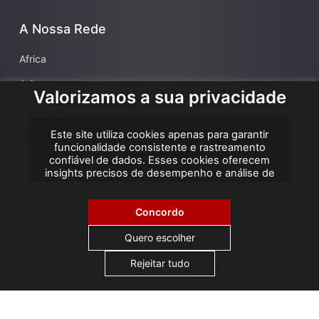
A Nossa Rede
Africa
Asia
Valorizamos a sua privacidade
Caraíbas
Europa
Este site utiliza cookies apenas para garantir
funcionalidade consistente e rastreamento
França
confiável de dados. Esses cookies oferecem
insights precisos de desempenho e análise de
Territórios Francese
atribuição, ajudando-nos a melhorar sua
experiência. Não utilizamos cookies para
Médio Oriente
publicidade ou remarketing, e nenhum dado
Concordo
pessoal é vendido ou compartilhado com
terceiros. Ao clicar em "Aceitar todos", você
Quero escolher
consente com o uso de cookies.
Publicaçôes
Rejeitar tudo
Recentes
CONTACT
AGS Cameroon attends ICA Conference