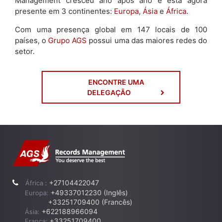
Management cresceu ano após ano e está agora
presente em 3 continentes:
Europa
,
Ásia
e
África
.
Com uma presença global em 147 locais de 100
países, o
Grupo AGS
possui uma das maiores redes do
setor.
ENCONTRE UMA
DELEGAÇÃO
+27104422047
África :
+49337012230 (Inglês)
Europa:
+33251709400 (Francês)
+622188966094
Ásia:
+33251709400
França: