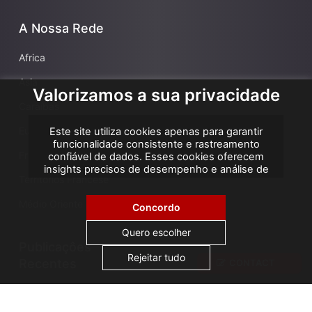
A Nossa Rede
Africa
Asia
Valorizamos a sua privacidade
Caraíbas
Europa
Este site utiliza cookies apenas para garantir
funcionalidade consistente e rastreamento
França
confiável de dados. Esses cookies oferecem
insights precisos de desempenho e análise de
Territórios Francese
atribuição, ajudando-nos a melhorar sua
experiência. Não utilizamos cookies para
Médio Oriente
publicidade ou remarketing, e nenhum dado
Concordo
pessoal é vendido ou compartilhado com
terceiros. Ao clicar em "Aceitar todos", você
Quero escolher
consente com o uso de cookies.
Publicaçôes
Rejeitar tudo
Recentes
CONTACT
AGS Cameroon attends ICA Conference