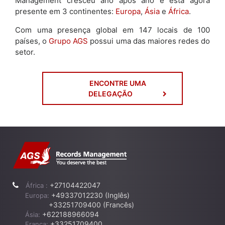
Management cresceu ano após ano e está agora
presente em 3 continentes:
Europa
,
Ásia
e
África
.
Com uma presença global em 147 locais de 100
países, o
Grupo AGS
possui uma das maiores redes do
setor.
ENCONTRE UMA
DELEGAÇÃO
+27104422047
África :
+49337012230 (Inglês)
Europa:
+33251709400 (Francês)
+622188966094
Ásia:
+33251709400
França: