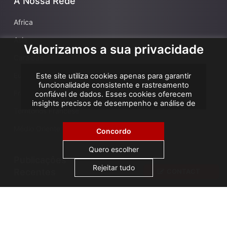
A Nossa Rede
Africa
Asia
Valorizamos a sua privacidade
Caraíbas
Europa
Este site utiliza cookies apenas para garantir
funcionalidade consistente e rastreamento
França
confiável de dados. Esses cookies oferecem
insights precisos de desempenho e análise de
Territórios Francese
atribuição, ajudando-nos a melhorar sua
experiência. Não utilizamos cookies para
Médio Oriente
publicidade ou remarketing, e nenhum dado
Concordo
pessoal é vendido ou compartilhado com
terceiros. Ao clicar em "Aceitar todos", você
Quero escolher
consente com o uso de cookies.
Publicaçôes
Rejeitar tudo
Recentes
CONTACT
AGS Cameroon attends ICA Conference
AGS Togo opens new archiving warehouse