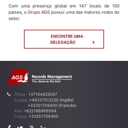
Com uma presença global em 147 locais de 100
países, o
Grupo AGS
possui uma das maiores redes do
setor.
ENCONTRE UMA
DELEGAÇÃO
+27104422047
África :
+49337012230 (Inglês)
Europa:
+33251709400 (Francês)
+622188966094
Ásia:
+33251709400
França: