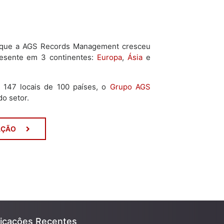
 que a AGS Records Management cresceu
resente em 3 continentes:
Europa
,
Ásia
e
147 locais de 100 países, o
Grupo AGS
o setor.
AÇÃO
licaçôes Recentes