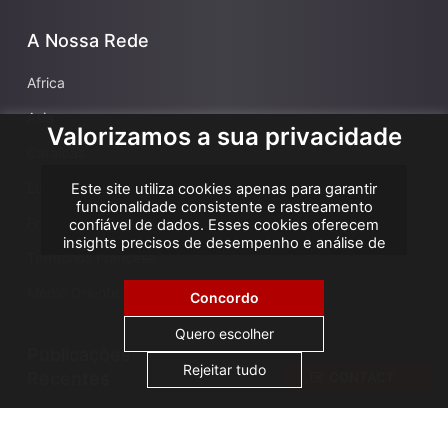
A Nossa Rede
Africa
Asia
Valorizamos a sua privacidade
Caraíbas
Europa
Este site utiliza cookies apenas para garantir
funcionalidade consistente e rastreamento
França
confiável de dados. Esses cookies oferecem
insights precisos de desempenho e análise de
Territórios Francese
atribuição, ajudando-nos a melhorar sua
experiência. Não utilizamos cookies para
Médio Oriente
publicidade ou remarketing, e nenhum dado
Concordo
pessoal é vendido ou compartilhado com
terceiros. Ao clicar em "Aceitar todos", você
Quero escolher
consente com o uso de cookies.
Publicaçôes
Rejeitar tudo
Recentes
CONTACT
AGS Cameroon attends ICA Conference