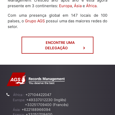
Management cresceu ano após ano e está agora
presente em 3 continentes:
Europa
,
Ásia
e
África
.
Com uma presença global em 147 locais de 100
países, o
Grupo AGS
possui uma das maiores redes do
setor.
ENCONTRE UMA
DELEGAÇÃO
+27104422047
África :
+49337012230 (Inglês)
Europa:
+33251709400 (Francês)
+622188966094
Ásia:
+33251709400
França: