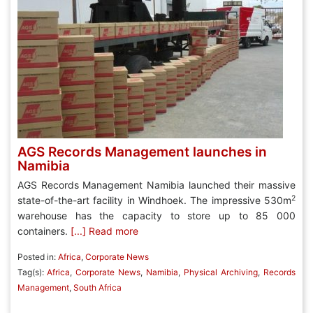
AGS Records Management launches in
Namibia
AGS Records Management Namibia launched their massive
2
state-of-the-art facility in Windhoek. The impressive 530m
warehouse has the capacity to store up to 85 000
containers.
[...] Read more
Posted in:
Africa
,
Corporate News
Tag(s):
Africa
,
Corporate News
,
Namibia
,
Physical Archiving
,
Records
Management
,
South Africa