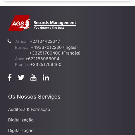
+27104422047
África :
+49337012230 (Inglês)
Europa:
+33251709400 (Francês)
+622188966094
Ásia:
+33251709400
França:
Os Nossos Serviços
Auditoria & Formação
Digitalização
Digitalização