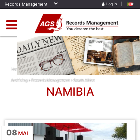
Records Management
Log in
Home
»
News
»
Africa
»
Corporate News
»
Namibia
»
Physical
Archiving
»
Records Management
»
South Africa
NAMIBIA
08
MAI