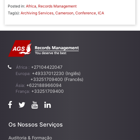
Posted in:
Africa
,
Records Management
Tag(s):
Archiving Services
,
Cameroon
,
Conference
,
ICA
+27104422047
África :
+49337012230 (Inglês)
Europa:
+33251709400 (Francês)
+622188966094
Ásia:
+33251709400
França:
Os Nossos Serviços
Auditoria & Formação