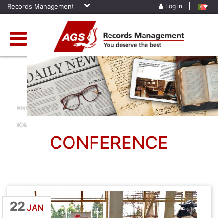
Records Management
Log in
Home
»
News
»
Archiving Services
»
Cameroon
»
Conference
»
ICA
CONFERENCE
22
JAN