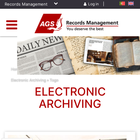
Records Management
Log in
Home
»
News
»
Africa
»
Archiving Services
»
Corporate News
»
Electronic Archiving
»
Togo
ELECTRONIC
ARCHIVING