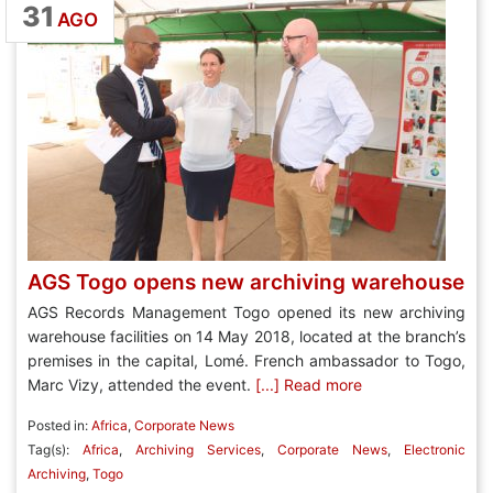
31
AGO
AGS Togo opens new archiving warehouse
AGS Records Management Togo opened its new archiving
warehouse facilities on 14 May 2018, located at the branch’s
premises in the capital, Lomé. French ambassador to Togo,
Marc Vizy, attended the event.
[...] Read more
Posted in:
Africa
,
Corporate News
Tag(s):
Africa
,
Archiving Services
,
Corporate News
,
Electronic
Archiving
,
Togo