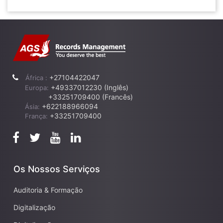
+27104422047
África :
+49337012230 (Inglês)
Europa:
+33251709400 (Francês)
+622188966094
Ásia:
+33251709400
França:
Os Nossos Serviços
Auditoria & Formação
Digitalização